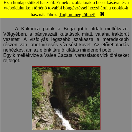
Ez a honlap sütiket használ. Ennek az ablaknak a becsukásával és a
Boga: Kukorica patak (térkép)
weboldalunkon történő további böngészéssel hozzájárul a cookie-k
✖
Komment
Panoráma
használatához.
Tudjon meg többet!
A Kukorica patak a Boga jobb oldali mellékvize.
Völgyében, a bányászati kutatások miatt, valaha traktorút
vezetett. A vízfolyás legszebb szakasza a meredekebb
részen van, ahol vízesés vízesést követ. Az előrehaladás
nehézkes, ám az elénk táruló kilátás mindenért pótol.
Egyik mellékvize a Valea Cacata, varázslatos vízkitöréseket
rejteget.