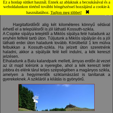
Ez a honlap sütiket használ. Ennek az ablaknak a becsukásával és a
Hargitafürdő: Kossuth szikla (térkép)
weboldalunkon történő további böngészéssel hozzájárul a cookie-k
✖
Komment
Panoráma
használatához.
Tudjon meg többet!
Hargitafürdőről alig két kilométeres könnyű sétával
érhető el a településről is jól látható Kossuth-szikla.
A Csipike sípálya tetejétől a Miklós sípálya felé haladunk az
enyhén felfelé tartó úton. Túljutunk a Miklós sípályán és a jól
látható erdei úton haladunk tovább. Körülbelül 1 km múlva
felbukkan a Kossuth-szikla. Ha jelzett úton szeretnénk
haladni, akkor a sípályák felé kell indulni, a kék kereszt
jelzésen.
Elhaladunk a Balu kalandpark mellett, árnyas erdőn át vezet
az út majd kiérünk a nyeregbe, ahol a kék kereszt letér
jobbra és elénk tárul teljes szépségében a magányos szikla,
amelyen a hegyimentők sziklamászást is tanítanak a
gyerekeknek. A szikláról a kilátás is gyönyörű.