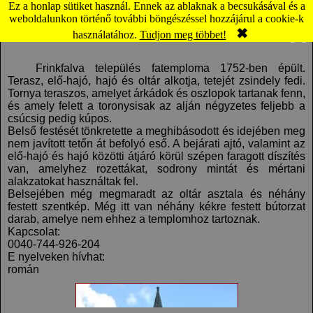
Ez a honlap sütiket használ. Ennek az ablaknak a becsukásával és a
Frinkfalva: Fatemplom (térkép)
weboldalunkon történő további böngészéssel hozzájárul a cookie-k
✖
Komment
Panoráma
használatához.
Tudjon meg többet!
Frinkfalva település fatemploma 1752-ben épült.
Terasz, elő-hajó, hajó és oltár alkotja, tetejét zsindely fedi.
Tornya teraszos, amelyet árkádok és oszlopok tartanak fenn,
és amely felett a toronysisak az alján négyzetes feljebb a
csúcsig pedig kúpos.
Belső festését tönkretette a meghibásodott és idejében meg
nem javított tetőn át befolyó eső. A bejárati ajtó, valamint az
elő-hajó és hajó közötti átjáró körül szépen faragott díszítés
van, amelyhez rozettákat, sodrony mintát és mértani
alakzatokat használtak fel.
Belsejében még megmaradt az oltár asztala és néhány
festett szentkép. Még itt van néhány kékre festett bútorzat
darab, amelye nem ehhez a templomhoz tartoznak.
Kapcsolat:
0040-744-926-204
E nyelveken hívhat:
román