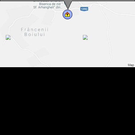
Fatemplom, Frinkfalva , Fotó: WR