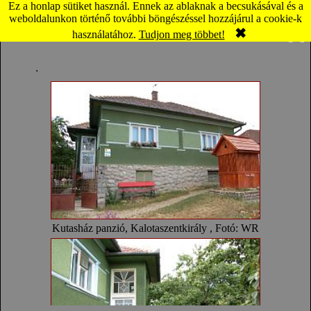
Ez a honlap sütiket használ. Ennek az ablaknak a becsukásával és a
Kalotaszentkirály: Kutasház panzió (térkép)
weboldalunkon történő további böngészéssel hozzájárul a cookie-k
✖
Komment
Panoráma
használatához.
Tudjon meg többet!
.
Kutasház panzió, Kalotaszentkirály , Fotó: WR