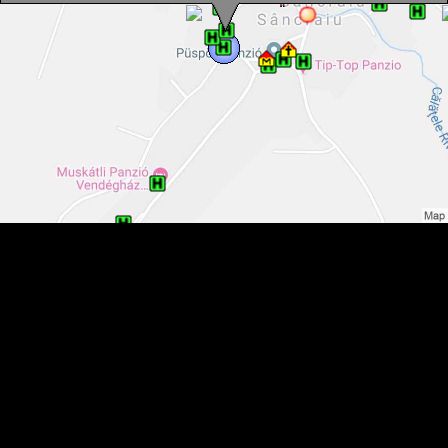
Kutasház panzió, Kalotaszentkirály , Fotó: WR
Kutasház panzió, Kalotaszentkirály , Fotó: WR