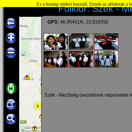
Ez a honlap sütiket használ. Ennek az ablaknak a 
Folklor: Szék - M
GPS:
46.95401N, 23.81835E
3
Szék - Mezőség övezetének népviselete
4
3
5