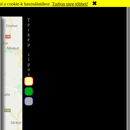
✖
ul a cookie-k használatához.
Tudjon meg többet!
Térkép típus