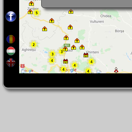
2
5
2
3
3
4
4
4
4
4
79
3
2
7
3
3