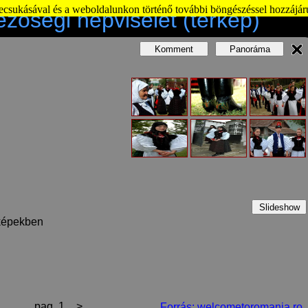
becsukásával és a weboldalunkon történő további böngészéssel hozzájár
ezőségi népviselet (térkép)
Komment
Panoráma
Slideshow
 képekben
1
pag. 1
>
Forrás: welcometoromania.ro