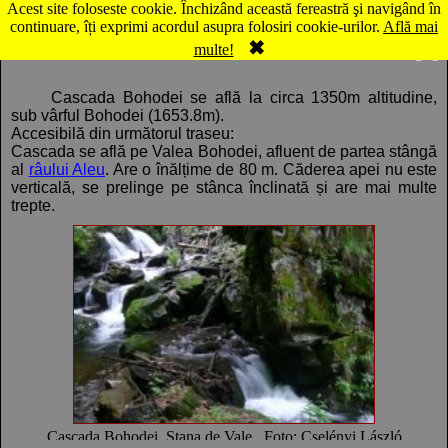
Acest site foloseste cookie. Închizând această fereastră şi navigând în
Hartă Stâna de Vale: Cascada Bohodei
continuare, îți exprimi acordul asupra folosiri cookie-urilor.
Află mai
✖
Comentarii
Panorama
multe!
Cascada Bohodei se află la circa 1350m altitudine,
sub vârful Bohodei (1653.8m).
Accesibilă din următorul traseu:
Cascada se află pe Valea Bohodei, afluent de partea stângă
al
râului Aleu
. Are o înălțime de 80 m. Căderea apei nu este
verticală, se prelinge pe stânca înclinată și are mai multe
trepte.
Cascada Bohodei, Stana de Vale , Foto: Cselényi László