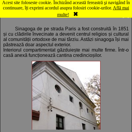
Acest site foloseste cookie. Închizând această fereastră şi navigând în
Hartă Cluj-Napoca: Prima Sinagogă
continuare, îți exprimi acordul asupra folosiri cookie-urilor.
Află mai
✖
Comentarii
Panorama
multe!
Sinagoga de pe strada Paris a fost construită în 1851
și cu clădirile învecinate a devenit centrul religios și cultural
al comunității ortodoxe de mai târziu. Astăzi sinagoga își mai
păstrează doar aspectul exterior.
Interiorul compartimentat găzduiește mai multe firme. Într-o
casă anexă funcționează cantina credincioșilor.