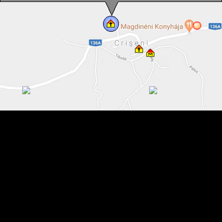
Biserica reformata, Criseni , Foto: Csedő Attila