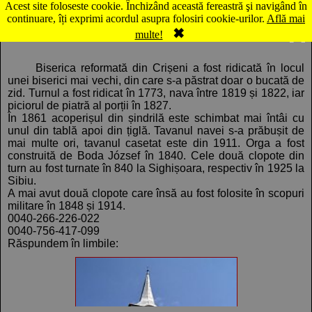
Acest site foloseste cookie. Închizând această fereastră şi navigând în
Hartă Crişeni: Biserica reformată
continuare, îți exprimi acordul asupra folosiri cookie-urilor.
Află mai
✖
Comentarii
Panorama
multe!
Biserica reformată din Crișeni a fost ridicată în locul
unei biserici mai vechi, din care s-a păstrat doar o bucată de
zid. Turnul a fost ridicat în 1773, nava între 1819 și 1822, iar
piciorul de piatră al porții în 1827.
În 1861 acoperișul din șindrilă este schimbat mai întâi cu
unul din tablă apoi din țiglă. Tavanul navei s-a prăbușit de
mai multe ori, tavanul casetat este din 1911. Orga a fost
construită de Boda József în 1840. Cele două clopote din
turn au fost turnate în 840 la Sighișoara, respectiv în 1925 la
Sibiu.
A mai avut două clopote care însă au fost folosite în scopuri
militare în 1848 și 1914.
0040-266-226-022
0040-756-417-099
Răspundem în limbile: