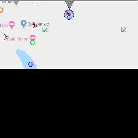
Partia Miklos, Harghita Bai , Foto: Gecző Lajos
Partia Miklos, Harghita Bai , Foto: Gecző Lajos