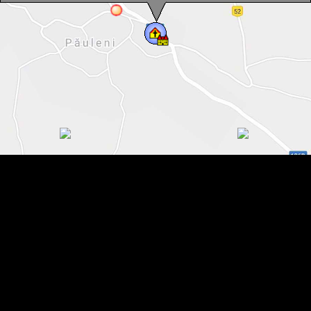
Biserica catolica, Pauleni , Foto: Csedő Attila