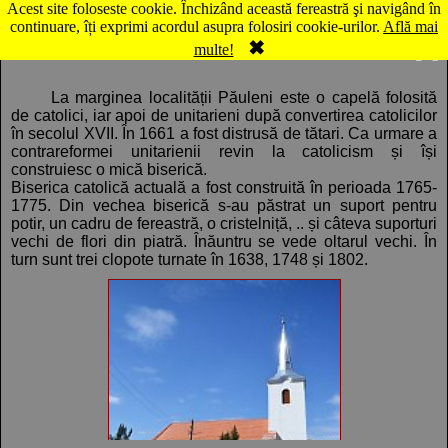
Acest site foloseste cookie. Închizând această fereastră şi navigând în
Hartă Păuleni: Biserica catolică
continuare, îți exprimi acordul asupra folosiri cookie-urilor.
Află mai
✖
Comentarii
Panorama
multe!
La marginea localității Păuleni este o capelă folosită
de catolici, iar apoi de unitarieni după convertirea catolicilor
în secolul XVII. În 1661 a fost distrusă de tătari. Ca urmare a
contrareformei unitarienii revin la catolicism și își
construiesc o mică biserică.
Biserica catolică actuală a fost construită în perioada 1765-
1775. Din vechea biserică s-au păstrat un suport pentru
potir, un cadru de fereastră, o cristelniță, .. și câteva suporturi
vechi de flori din piatră. Înăuntru se vede oltarul vechi. În
turn sunt trei clopote turnate în 1638, 1748 și 1802.