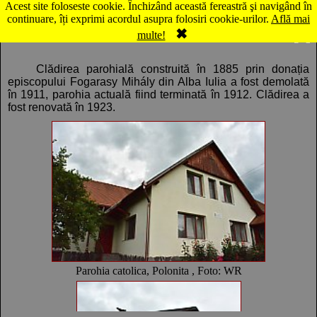
Acest site foloseste cookie. Închizând această fereastră şi navigând în
Hartă Poloniţa: Parohia catolica
continuare, îți exprimi acordul asupra folosiri cookie-urilor.
Află mai
✖
Comentarii
Panorama
multe!
Clădirea parohială construită în 1885 prin donația
episcopului Fogarasy Mihály din Alba Iulia a fost demolată
în 1911, parohia actuală fiind terminată în 1912. Clădirea a
fost renovată în 1923.
Parohia catolica, Polonita , Foto: WR