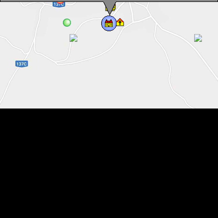
Parohia catolica, Polonita , Foto: WR