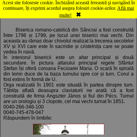
Acest site foloseste cookie. Închizând această fereastră şi navigând în
Hartă Sâncrai: Biserica catolică
continuare, îți exprimi acordul asupra folosiri cookie-urilor.
Află mai
✖
Comentarii
Panorama
multe!
Biserica romano-catolică din Sâncrai a fost construită
între 1796 și 1799, pe locul unei biserici mai vechi. Din
aceasta au rămas doar chivotul realizat la trecerea secolelor
XV și XVI care este în sacristie și cristelnița care se poate
vedea în navă.
În interiorul bisericii este un altar principal și două
secundare. În pictura altarului principal regele Sfântul
Ștefan își oferă coroana Fecioarei Maria. O scară în spirală
din lemn duce de la baza turnului spre cor și turn. Corul a
fost extins în formă de U.
Orga realizată în 1901 este situată în partea dinspre turn.
Tăblița aflată deasupra claviaturii ne arată că a fost
construită de firma Angszter János și fiul din Pécs. Turnul
are un orologiu și 3 clopote, cel mai vechi turnat în 1851.
0040-266-346-100
0040-745-478-047
Răspundem în limbile: