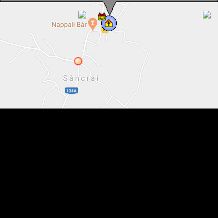
Biserica catolica, Sancrai , Foto: Csedő Attila