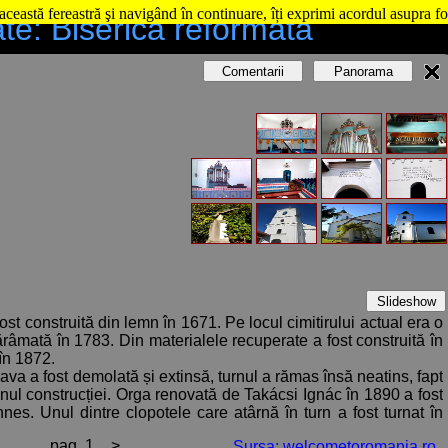
această fereastră şi navigând în continuare, îți exprimi acordul asupra fo
ate: Biserica reformată
Comentarii
Panorama
Slideshow
ost construită din lemn în 1671. Pe locul cimitirului actual era o
ărâmată în 1783. Din materialele recuperate a fost construită în
 în 1872.
va a fost demolată și extinsă, turnul a rămas însă neatins, fapt
anul construcției. Orga renovată de Takácsi Ignác în 1890 a fost
es. Unul dintre clopotele care atârnă în turn a fost turnat în
Sfântului Ștefan.
pag. 1
>
Sursa: welcometoromania.ro