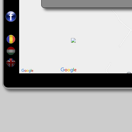
0040-365-346-813
Răspundem în limbile: