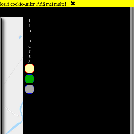
✖
losiri cookie-urilor.
Află mai multe!
Tip hartă