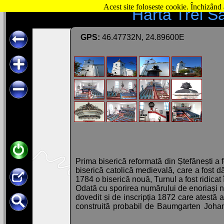
Acest site foloseste cookie. Închizând 
Hartă Trei S
GPS:
46.47732N, 24.89600E
Prima biserică reformată din Ștefănești a f
biserică catolică medievală, care a fost d
1784 o biserică nouă, Turnul a fost ridicat
Odată cu sporirea numărului de enoriași na
dovedit și de inscripția 1872 care atestă 
construită probabil de Baumgarten Johann
secolul XV. Lângă biserică se vede bustul 