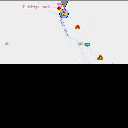
Casa Rustica Mica, Vetca , Foto: Fekete Klára