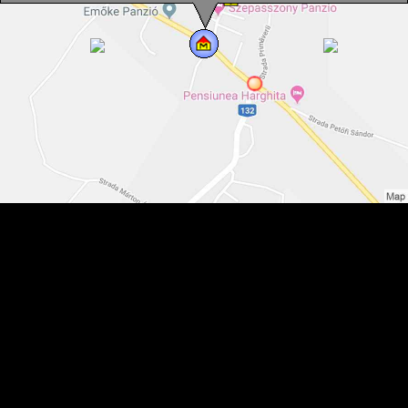
Muzeul satului, Vlahita , Foto: Haáz Sándor