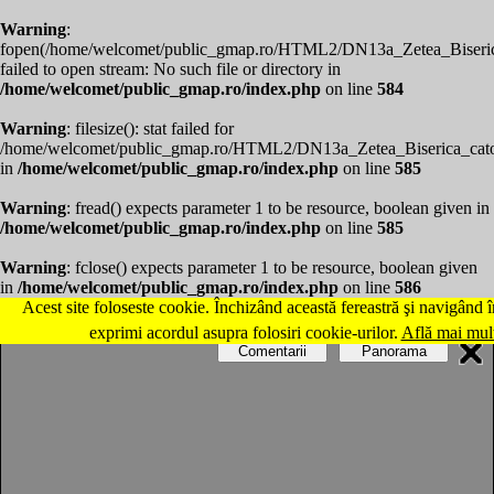
Warning
:
fopen(/home/welcomet/public_gmap.ro/HTML2/DN13a_Zetea_Biserica
failed to open stream: No such file or directory in
/home/welcomet/public_gmap.ro/index.php
on line
584
Warning
: filesize(): stat failed for
/home/welcomet/public_gmap.ro/HTML2/DN13a_Zetea_Biserica_cato
in
/home/welcomet/public_gmap.ro/index.php
on line
585
Warning
: fread() expects parameter 1 to be resource, boolean given in
/home/welcomet/public_gmap.ro/index.php
on line
585
Warning
: fclose() expects parameter 1 to be resource, boolean given
in
/home/welcomet/public_gmap.ro/index.php
on line
586
Acest site foloseste cookie. Închizând această fereastră şi navigând în
Hartă Zetea: Biserica catolică
exprimi acordul asupra folosiri cookie-urilor.
Află mai mul
Comentarii
Panorama