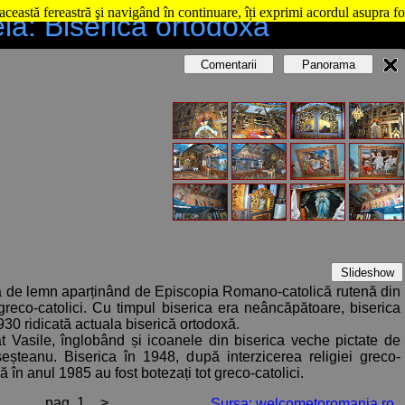
această fereastră şi navigând în continuare, îți exprimi acordul asupra fo
ia: Biserica ortodoxă
Comentarii
Panorama
Slideshow
că de lemn aparținând de Episcopia Romano-catolică rutenă din
reco-catolici. Cu timpul biserica era neâncăpătoare, biserica
 1930 ridicată actuala biserică ortodoxă.
ăt Vasile, înglobând și icoanele din biserica veche pictate de
eșteanu. Biserica în 1948, după interzicerea religiei greco-
ă în anul 1985 au fost botezați tot greco-catolici.
în 1944, de Pop Gheorghe.
pag. 1
>
Sursa: welcometoromania.ro