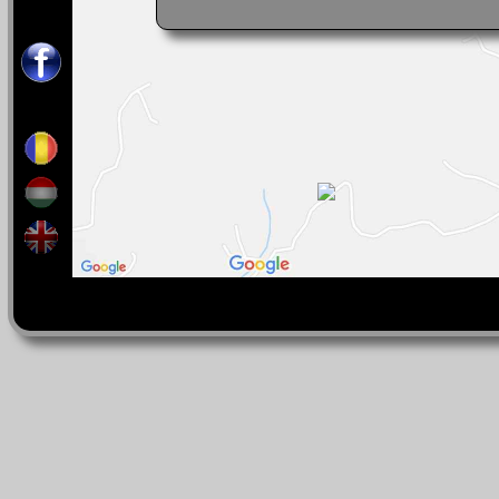
Contact:
0040-746-179-396
Răspundem în limbile:
română, engleză