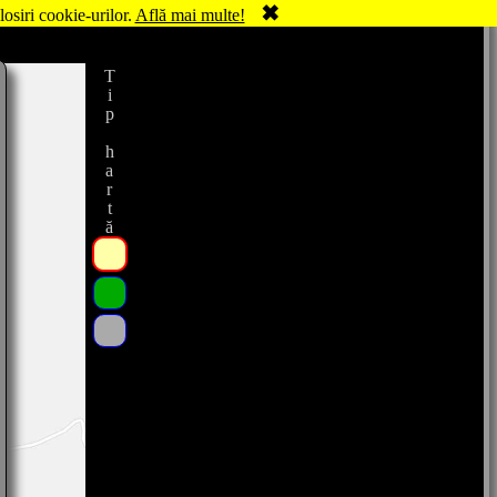
✖
losiri cookie-urilor.
Află mai multe!
Tip hartă