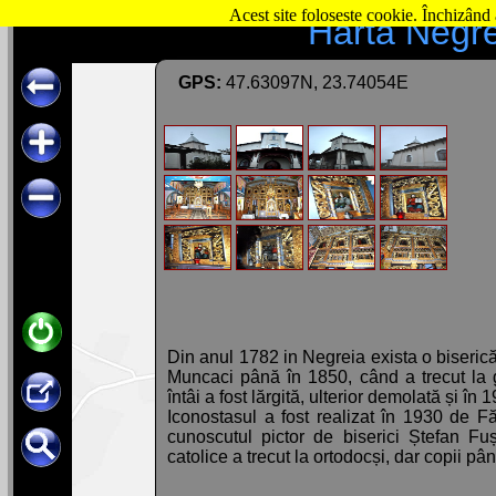
Acest site foloseste cookie. Închizând 
Hartă Negre
GPS:
47.63097N, 23.74054E
Din anul 1782 in Negreia exista o biseri
Muncaci până în 1850, când a trecut la g
întâi a fost lărgită, ulterior demolată și în
Iconostasul a fost realizat în 1930 de F
cunoscutul pictor de biserici Ștefan Fuș
catolice a trecut la ortodocși, dar copii pân
Conform Pisaniei biserica a fost pictată 