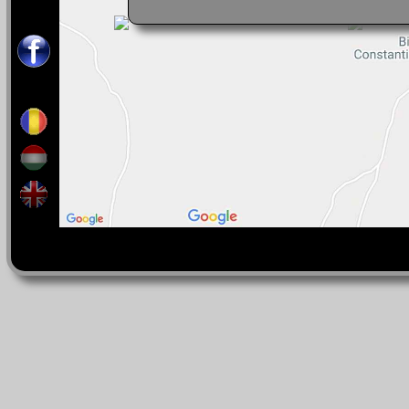
Contact:
0040-262-497-676
0040-742-052-676
Răspundem în limbile:
română