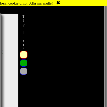
✖
losiri cookie-urilor.
Află mai multe!
Tip hartă