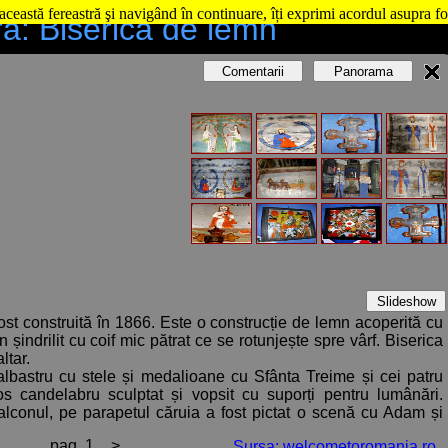
această fereastră şi navigând în continuare, îți exprimi acordul asupra fo
a: Biserica de lemn
Comentarii
Panorama
Slideshow
ost construită în 1866. Este o construcție de lemn acoperită cu
 șindrilit cu coif mic pătrat ce se rotunjește spre vârf. Biserica
ltar.
n albastru cu stele și medalioane cu Sfânta Treime și cei patru
s candelabru sculptat și vopsit cu suporți pentru lumânări.
lconul, pe parapetul căruia a fost pictat o scenă cu Adam și
ărora pictura a fost aplicată direct pe perete.
pag. 1
>
Sursa: welcometoromania.ro