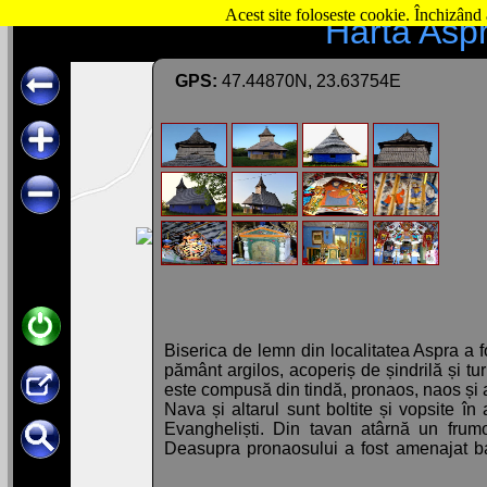
Acest site foloseste cookie. Închizând 
Hartă Aspr
GPS:
47.44870N, 23.63754E
Biserica de lemn din localitatea Aspra a f
pământ argilos, acoperiș de șindrilă și turn
este compusă din tindă, pronaos, naos și a
Nava și altarul sunt boltite și vopsite î
Evangheliști. Din tavan atârnă un frumo
Deasupra pronaosului a fost amenajat ba
Eva. Altarul are trei deschideri, deasupra c