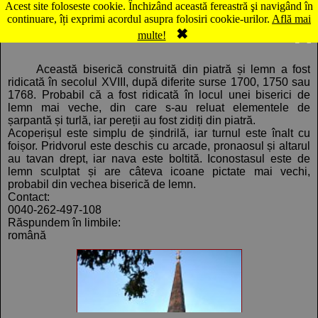
Acest site foloseste cookie. Închizând această fereastră şi navigând în
Hartă Berinţa: Biserica ortodoxă
continuare, îți exprimi acordul asupra folosiri cookie-urilor.
Află mai
✖
Comentarii
Panorama
multe!
Această biserică construită din piatră și lemn a fost
ridicată în secolul XVIII, după diferite surse 1700, 1750 sau
1768. Probabil că a fost ridicată în locul unei biserici de
lemn mai veche, din care s-au reluat elementele de
șarpantă și turlă, iar pereții au fost zidiți din piatră.
Acoperișul este simplu de șindrilă, iar turnul este înalt cu
foișor. Pridvorul este deschis cu arcade, pronaosul și altarul
au tavan drept, iar nava este boltită. Iconostasul este de
lemn sculptat și are câteva icoane pictate mai vechi,
probabil din vechea biserică de lemn.
Contact:
0040-262-497-108
Răspundem în limbile:
română