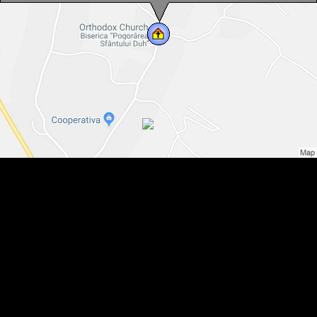
Biserica ortodoxa, Berinta , Foto: WR