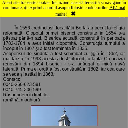
Acest site foloseste cookie. Închizând această fereastră şi navigând în
Hartă Borla: Biserica reformată
continuare, îți exprimi acordul asupra folosiri cookie-urilor.
Află mai
✖
Comentarii
Panorama
multe!
În 1556 credincioșii localității Borla au trecut la religia
reformată. Clopotul primei biserici construite în 1654 s-a
păstrat până-n azi. Biserica actuală construită în perioada
1782-1784 a avut inițial clopotniță. Construcția turnului a
început în 1807 și a fost terminată în 1835.
Acoperișul de șindrilă a fost schimbat cu țiglă în 1862, iar
mai târziu, în 1993 acesta a fost înlocuit cu tablă. Cu ocazia
renovării din 1894 bisericii i s-a adăugat o mică navă
laterală. Prima ei orgă a fost construită în 1802, iar cea care
se vede și astăzi în 1863.
Contact:
0040-260-623-581
0040-745-306-599
Răspundem în limbile:
română, maghiară