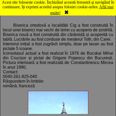
Acest site foloseste cookie. Închizând această fereastră şi navigând în
Hartă Cig: Biserica ortodoxă
continuare, îți exprimi acordul asupra folosiri cookie-urilor.
Află mai
✖
Comentarii
Panorama
multe!
Biserica ortodoxă a localității Cig a fost construită în
locul unei biserici mai vechi de lemn cu acoperis de șindrilă.
Biserica nouă a fost construită din cărămidă și acoperită cu
tablă. Lucrările au fost conduse de meșterul Toth, din Carei.
Interiorul inițial a fost zugrăvit simplu, doar pe tavan au fost
pictate 5 icoane.
Iconsotasul actual a fost realizat în 1976 de Bocskai Mihai
din Crucișor și pictat de Grigore Popescu din București.
Pictura interioară a fost realizată de Constantinescu Mircea
în anul 1990.
Contact:
0040-261-825-040
Răspundem în limbile:
română, franceză