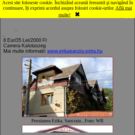
Acest site foloseste cookie. Închizând această fereastră şi navigând în
Hartă Sâncraiu: Pensiunea Erika
continuare, îți exprimi acordul asupra folosiri cookie-urilor.
Află mai
✖
Comentarii
Panorama
multe!
.
.
8 Eur/35 Lei/2000 Ft
Camera Kalotaszeg
Mai multe informații:
www.erikapanzio.extra.hu
Pensiunea Erika, Sancraiu , Foto: WR