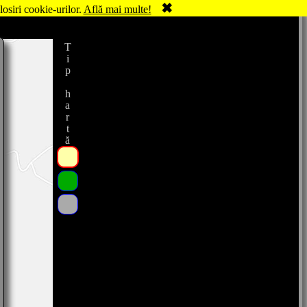
✖
losiri cookie-urilor.
Află mai multe!
Tip hartă