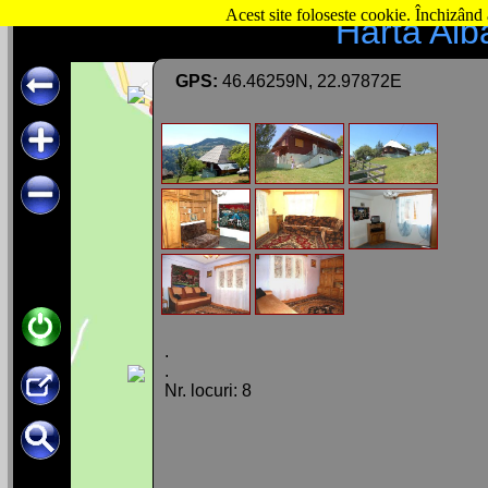
Acest site foloseste cookie. Închizând 
Hartă Alb
GPS:
46.46259N, 22.97872E
.
.
Nr. locuri: 8