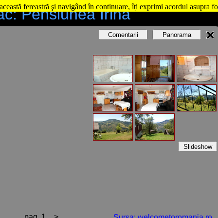
această fereastră şi navigând în continuare, îți exprimi acordul asupra fo
ac: Pensiunea Irina
Comentarii
Panorama
Slideshow
pag. 1
>
Sursa: welcometoromania.ro