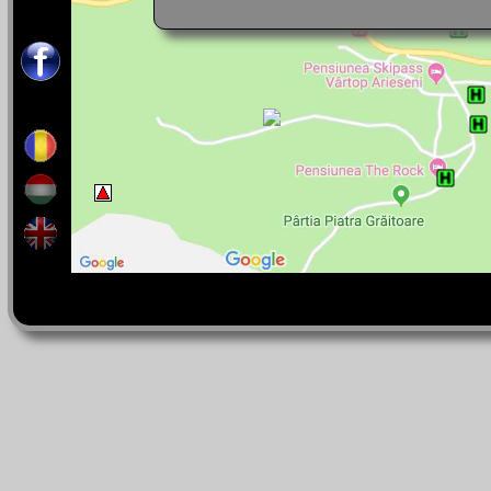
16 lei - Mic dejun
30 lei - Mic dejun și cină
Ofertă
Din 1 martie
Toate prețurile sunt cu 30 lei mai puțin p
de cel putin două nopți.