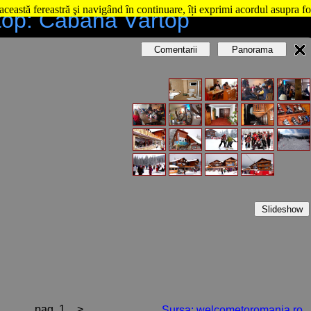
această fereastră şi navigând în continuare, îți exprimi acordul asupra fo
top: Cabana Vârtop
Comentarii
Panorama
Slideshow
pag. 1
>
Sursa: welcometoromania.ro