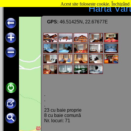
Acest site foloseste cookie. Închizând 
Hartă Vâr
GPS:
46.51425N, 22.67677E
.
.
.
23 cu baie proprie
8 cu baie comună
Nr. locuri: 71
Capacitatea: 140 de persoane