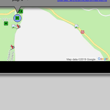
entru toate categoriile, cu condiția ca perioada de cazare să fie