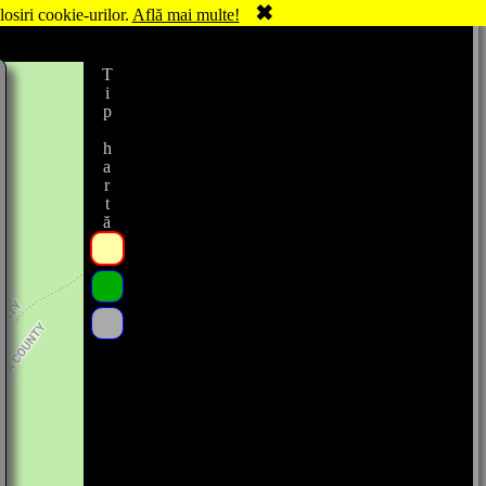
✖
losiri cookie-urilor.
Află mai multe!
Tip hartă