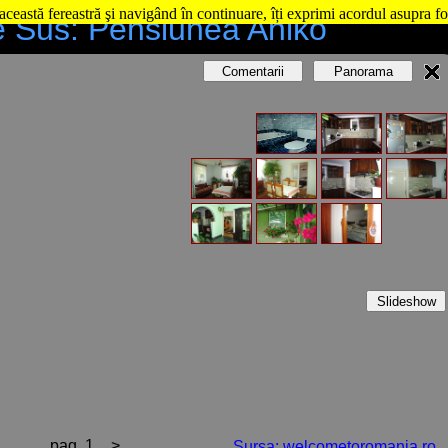
această fereastră şi navigând în continuare, îți exprimi acordul asupra fo
e Sus: Pensiunea Anikó
Comentarii
Panorama
Slideshow
pag. 1
>
Sursa: welcometoromania.ro