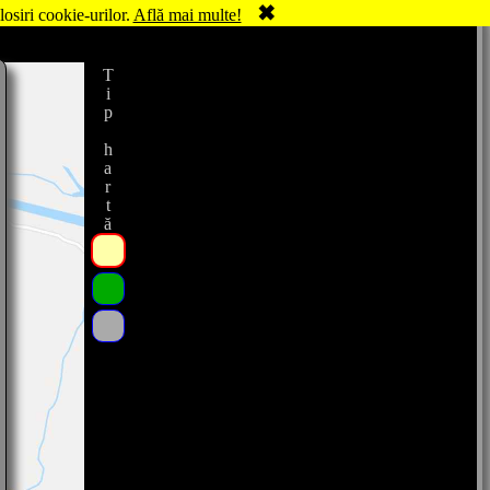
✖
losiri cookie-urilor.
Află mai multe!
Tip hartă