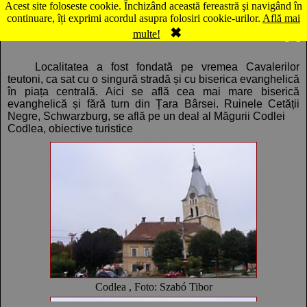
Acest site foloseste cookie. Închizând această fereastră şi navigând în
Hartă Codlea
continuare, îți exprimi acordul asupra folosiri cookie-urilor.
Află mai
✖
Comentarii
Panorama
multe!
Localitatea a fost fondată pe vremea Cavalerilor
teutoni, ca sat cu o singură stradă și cu biserica evanghelică
în piața centrală. Aici se află cea mai mare biserică
evanghelică și fără turn din Țara Bârsei. Ruinele Cetății
Negre, Schwarzburg, se află pe un deal al Măgurii Codlei
Codlea, obiective turistice
Codlea , Foto: Szabó Tibor