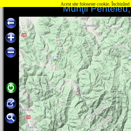
Acest site foloseste cookie. Închizând 
Munţii Penteleu, 