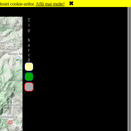
✖
losiri cookie-urilor.
Află mai multe!
Tip hartă