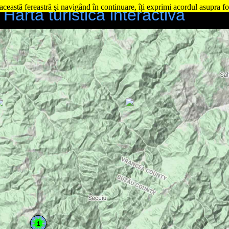
această fereastră şi navigând în continuare, îți exprimi acordul asupra fo
Harta turistică interactivă
1