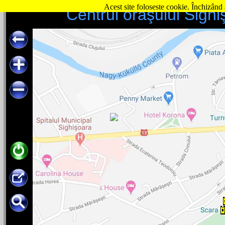
Acest site foloseste cookie. Închizând 
Centrul oraşului Sighiş