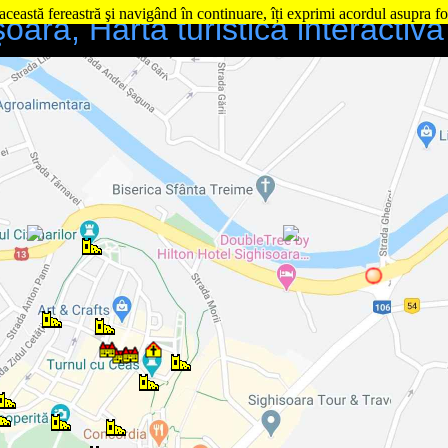
această fereastră şi navigând în continuare, îți exprimi acordul asupra fo
oara, Harta turistică interactivă