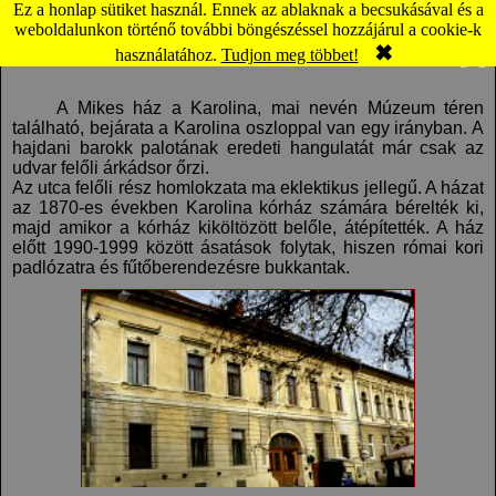
Ez a honlap sütiket használ. Ennek az ablaknak a becsukásával és a
Kolozsvár: Mikes Ház (térkép)
weboldalunkon történő további böngészéssel hozzájárul a cookie-k
✖
Komment
Panoráma
használatához.
Tudjon meg többet!
A Mikes ház a Karolina, mai nevén Múzeum téren
található, bejárata a Karolina oszloppal van egy irányban. A
hajdani barokk palotának eredeti hangulatát már csak az
udvar felőli árkádsor őrzi.
Az utca felőli rész homlokzata ma eklektikus jellegű. A házat
az 1870-es években Karolina kórház számára bérelték ki,
majd amikor a kórház kiköltözött belőle, átépítették. A ház
előtt 1990-1999 között ásatások folytak, hiszen római kori
padlózatra és fűtőberendezésre bukkantak.