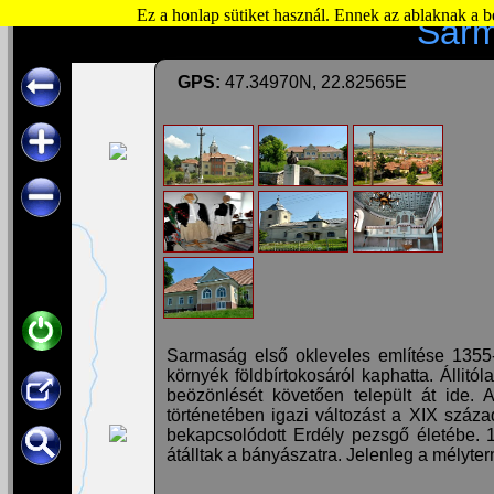
Ez a honlap sütiket használ. Ennek az ablaknak a 
Sarm
GPS:
47.34970N, 22.82565E
Sarmaság első okleveles említése 1355-
környék földbírtokosáról kaphatta. Állit
beözönlését követően települt át ide. A
történetében igazi változást a XIX száza
bekapcsolódott Erdély pezsgő életébe. 
átálltak a bányászatra. Jelenleg a mélyter
Látnivalók