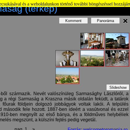
becsukásával és a weboldalunkon történő további böngészéssel hozzájár
aság (térkép)
Komment
Panoráma
Slideshow
ből származik. Nevét valószínüleg Sarmasághy Lászlóról, a
ólag a régi Sarmaság a Kraszna másik oldalán feküdt, a tatárok
 főurak földjein dolgozó jobbágyok voltak lakói. A telpülés
d második fele hozott. 1887-ben ideért a vasútvonal és ezzel
1910-ben megnyílt az első bánya, és a földműves helybéliek
melés megszünt, a külszíni fejtés pedig vegetál.
pag. 1
>
Forrás: welcometoromania.ro