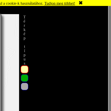
✖
ul a cookie-k használatához.
Tudjon meg többet!
Térkép típus