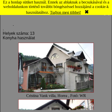
Ez a honlap sütiket használ. Ennek az ablaknak a becsukásával és a
Horea: Cristina Vank villa (térkép)
weboldalunkon történő további böngészéssel hozzájárul a cookie-k
✖
Komment
Panoráma
használatához.
Tudjon meg többet!
.
.
Helyek száma: 13
Konyha használat
Cristina Vank villa, Horea , Fotó: WR