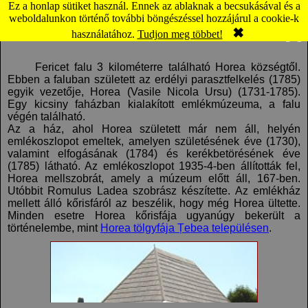
Ez a honlap sütiket használ. Ennek az ablaknak a becsukásával és a
Horea: Horea emlékmúzeum (térkép)
weboldalunkon történő további böngészéssel hozzájárul a cookie-k
✖
Komment
Panoráma
használatához.
Tudjon meg többet!
Fericet falu 3 kilométerre található Horea községtől.
Ebben a faluban született az erdélyi parasztfelkelés (1785)
egyik vezetője, Horea (Vasile Nicola Ursu) (1731-1785).
Egy kicsiny faházban kialakított emlékmúzeuma, a falu
végén található.
Az a ház, ahol Horea született már nem áll, helyén
emlékoszlopot emeltek, amelyen születésének éve (1730),
valamint elfogásának (1784) és kerékbetörésének éve
(1785) látható. Az emlékoszlopot 1935-4-ben állították fel,
Horea mellszobrát, amely a múzeum előtt áll, 167-ben.
Utóbbit Romulus Ladea szobrász készítette. Az emlékház
mellett álló kőrisfáról az beszélik, hogy még Horea ültette.
Minden esetre Horea kőrisfája ugyanúgy bekerült a
történelembe, mint
Horea tölgyfája Țebea településen
.