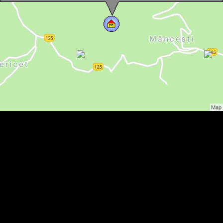
Horea emlékmúzeum, Horea , Fotó: Carmen Brătescu