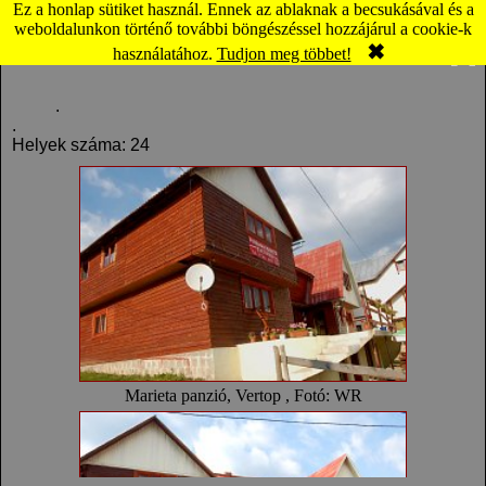
Ez a honlap sütiket használ. Ennek az ablaknak a becsukásával és a
Vertop: Marieta panzió (térkép)
weboldalunkon történő további böngészéssel hozzájárul a cookie-k
✖
Komment
Panoráma
használatához.
Tudjon meg többet!
.
.
Helyek száma: 24
Marieta panzió, Vertop , Fotó: WR