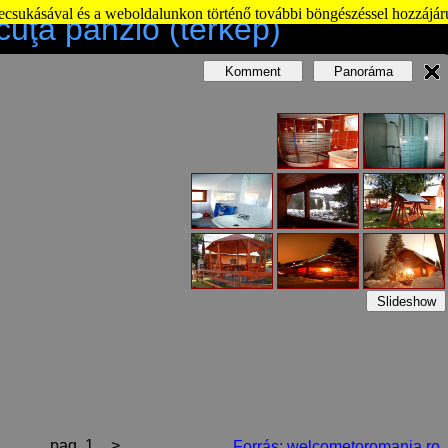
becsukásával és a weboldalunkon történő további böngészéssel hozzájár
cuţa panzió (térkép)
Komment
Panoráma
Slideshow
pag. 1
>
Forrás: welcometoromania.ro