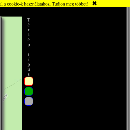
✖
ul a cookie-k használatához.
Tudjon meg többet!
Térkép típus