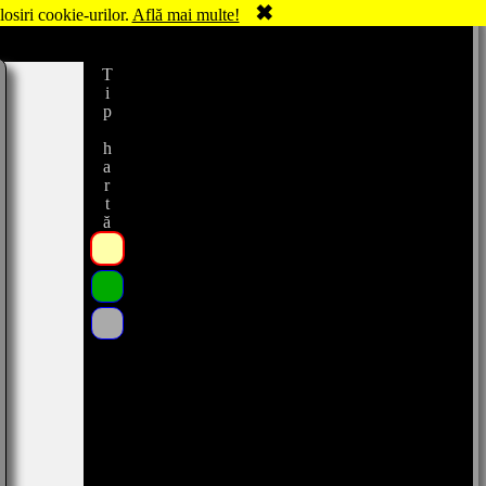
✖
losiri cookie-urilor.
Află mai multe!
Tip hartă