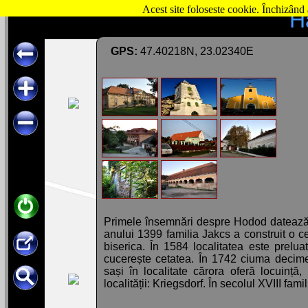
Acest site foloseste cookie. Închizând 
H
GPS:
47.40218N, 23.02340E
Primele însemnări despre Hodod datează di
anului 1399 familia Jakcs a construit o ce
biserica. În 1584 localitatea este prel
cucerește cetatea. În 1742 ciuma decim
sași în localitate cărora oferă locuinț
localității: Kriegsdorf. În secolul XVIII fam