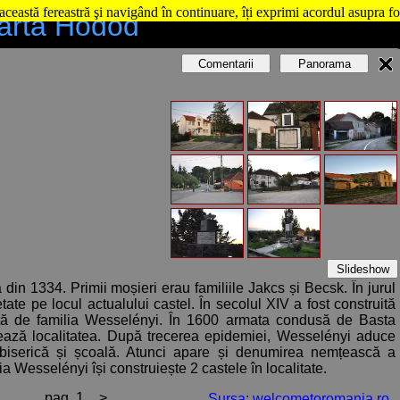
această fereastră şi navigând în continuare, îți exprimi acordul asupra fo
artă Hodod
Comentarii
Panorama
Slideshow
n 1334. Primii moșieri erau familiile Jakcs și Becsk. În jurul
tate pe locul actualului castel. În secolul XIV a fost construită
uată de familia Wesselényi. În 1600 armata condusă de Basta
ează localitatea. După trecerea epidemiei, Wesselényi aduce
ă, biserică și școală. Atunci apare și denumirea nemțească a
ilia Wesselényi își construiește 2 castele în localitate.
pag. 1
>
Sursa: welcometoromania.ro