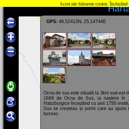
Acest site foloseste cookie. Închizând 
Hart
GPS:
46.52413N, 25.14744E
Ocna de sus este situată la 3km sud-est d
1669 de Ocna de Sus, ia naștere în 15
Habzburgice începând cu anii 1750 instituț
Sus se creșteau și șoimi care au ajuns la
turcesc.