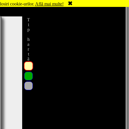
✖
losiri cookie-urilor.
Află mai multe!
Tip hartă