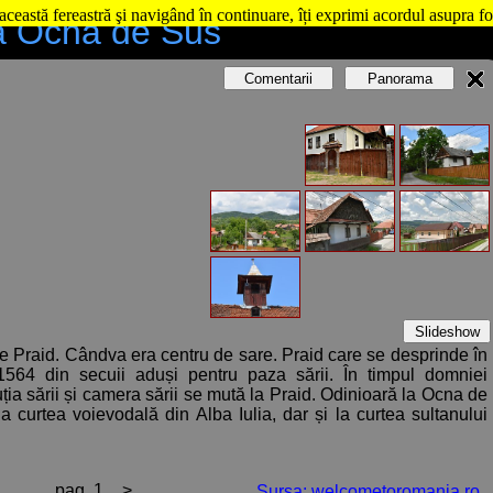
această fereastră şi navigând în continuare, îți exprimi acordul asupra fo
ă Ocna de Sus
Comentarii
Panorama
Slideshow
e Praid. Cândva era centru de sare. Praid care se desprinde în
64 din secuii aduși pentru paza sării. În timpul domniei
ia sării și camera sării se mută la Praid. Odinioară la Ocna de
 curtea voievodală din Alba Iulia, dar și la curtea sultanului
pag. 1
>
Sursa: welcometoromania.ro