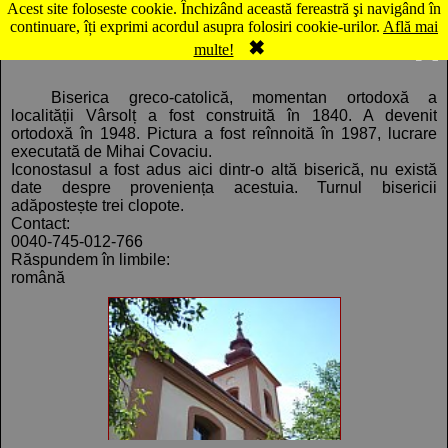
Acest site foloseste cookie. Închizând această fereastră şi navigând în
Hartă Vârşolţ: Biserica greco-catolică, azi ortodoxă
continuare, îți exprimi acordul asupra folosiri cookie-urilor.
Află mai
✖
Comentarii
Panorama
multe!
Biserica greco-catolică, momentan ortodoxă a
localității Vârsolț a fost construită în 1840. A devenit
ortodoxă în 1948. Pictura a fost reînnoită în 1987, lucrare
executată de Mihai Covaciu.
Iconostasul a fost adus aici dintr-o altă biserică, nu există
date despre proveniența acestuia. Turnul bisericii
adăpostește trei clopote.
Contact:
0040-745-012-766
Răspundem în limbile:
română