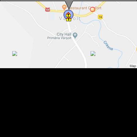
Vârșolț, Biserica ortodoxă, Foto: WR