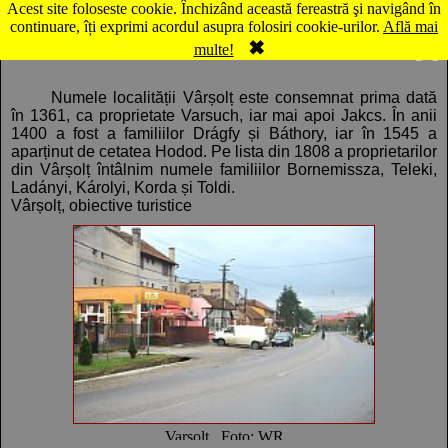
Acest site foloseste cookie. Închizând această fereastră şi navigând în
Hartă Vârşolţ
continuare, îți exprimi acordul asupra folosiri cookie-urilor.
Află mai
✖
Comentarii
Panorama
multe!
Numele localității Vârșolț este consemnat prima dată
în 1361, ca proprietate Varsuch, iar mai apoi Jakcs. În anii
1400 a fost a familiilor Drágfy și Báthory, iar în 1545 a
aparținut de cetatea Hodod. Pe lista din 1808 a proprietarilor
din Vârșolț întâlnim numele familiilor Bornemissza, Teleki,
Ladányi, Károlyi, Korda și Toldi.
Vârșolț, obiective turistice
Varsolt , Foto: WR