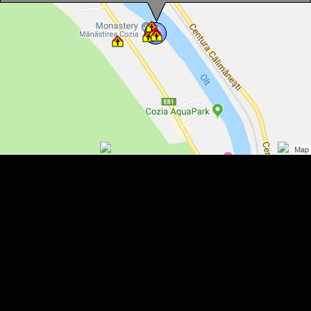
Muzeul Manastirii Cozia, Calimanesti
Muzeul Manastirii Cozia, Calimanesti , Foto: WR