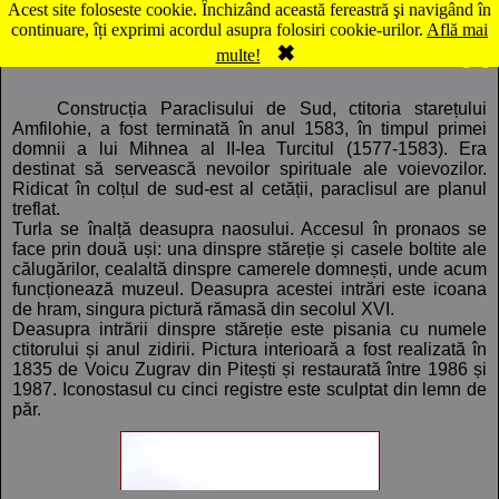
Acest site foloseste cookie. Închizând această fereastră şi navigând în
Hartă Călimăneşti: Mănăstirea Cozia, Paraclisul de Sud
continuare, îți exprimi acordul asupra folosiri cookie-urilor.
Află mai
✖
Comentarii
Panorama
multe!
Construcția Paraclisului de Sud, ctitoria starețului
Amfilohie, a fost terminată în anul 1583, în timpul primei
domnii a lui Mihnea al II-lea Turcitul (1577-1583). Era
destinat să servească nevoilor spirituale ale voievozilor.
Ridicat în colțul de sud-est al cetății, paraclisul are planul
treflat.
Turla se înalță deasupra naosului. Accesul în pronaos se
face prin două uși: una dinspre stăreție și casele boltite ale
călugărilor, cealaltă dinspre camerele domnești, unde acum
funcționează muzeul. Deasupra acestei intrări este icoana
de hram, singura pictură rămasă din secolul XVI.
Deasupra intrării dinspre stăreție este pisania cu numele
ctitorului și anul zidirii. Pictura interioară a fost realizată în
1835 de Voicu Zugrav din Pitești și restaurată între 1986 și
1987. Iconostasul cu cinci registre este sculptat din lemn de
păr.