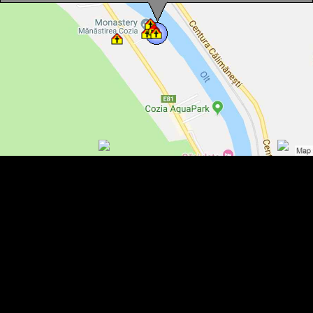
Manastirea Cozia, Paraclisul de Sud, Calimanesti