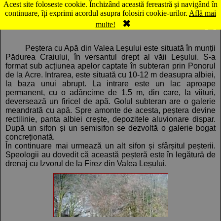
Acest site foloseste cookie. Închizând această fereastră şi navigând în
Hartă Lacul Leşu: Peştera cu Apă din Valea Leşului
continuare, îți exprimi acordul asupra folosiri cookie-urilor.
Află mai
✖
Comentarii
Panorama
multe!
Peștera cu Apă din Valea Leșului este situată în munții
Pădurea Craiului, în versantul drept al văii Leșului. S-a
format sub acțiunea apelor captate în subteran prin Ponorul
de la Acre. Intrarea, este situată cu 10-12 m deasupra albiei,
la baza unui abrupt. La intrare este un lac aproape
permanent, cu o adâncime de 1,5 m, din care, la viituri,
deversează un firicel de apă. Golul subteran are o galerie
meandrată cu apă. Spre amonte de acesta, peștera devine
rectilinie, panta albiei crește, depozitele aluvionare dispar.
După un sifon și un semisifon se dezvoltă o galerie bogat
concreționată.
În continuare mai urmează un alt sifon și sfârșitul peșterii.
Speologii au dovedit că această peșteră este în legătură de
drenaj cu Izvorul de la Firez din Valea Leșului.