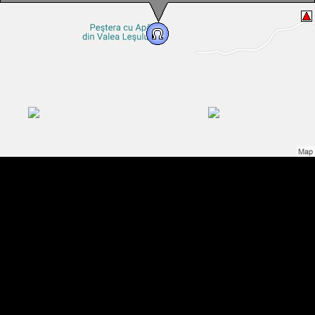
Peștera cu Apă de la V. Leșului, Foto: Vasile Coancă