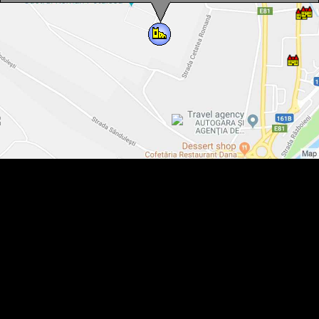
A területet régészeti rezervációnak nyilvánították, hiszen ez
az egyetlen olyan légiós vár, amelyen az ásatások minden
gond nélkül folyhatnak, épületek nem akadályozzák a
munkálatokat.
Kapcsolat
Tel : 0040-264-311-826
E-mail: muzeulturda@yahoo.com
E nyelveken hívhat:
román, angol, francia
Római vár, Torda., Fotó: Torda Történelmi Múzeuma