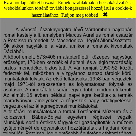
Ez a honlap sütiket használ. Ennek az ablaknak a becsukásával és a
Torda: Római vár (térkép)
weboldalunkon történő további böngészéssel hozzájárul a cookie-k
✖
Komment
Panoráma
használatához.
Tudjon meg többet!
A várostól északnyugatra lévő Várdombon hajdanán
római kastély állt, amelyben Marcus Aurelius római császár
a Potaissa-ra rendelt, V. Macedonica-i légiót állomásoztatta.
Ők akkor hagyták el a várat, amikor a rómaiak kivonultak
Dáciából.
A kőből emelt, 573x408 m alapterületű, közepes nagyságú
erősséget, 170-ben kezdték el építeni, és a légió távozásáig
biztos menedéket biztosított. A vár romjait 1950-52 között
fedezték fel, miközben a vízgyárhoz tartozó tárolók körül
munkálatok folytak. Az első feltárásokat 1958-ban végezték,
majd 1971-től szakszerűen és folyamatosan folynak az
ásatások. A munkálatok során egyre több minden előkerült.
Az elmúlt 15 évben például napvilágra kerültek a termák
maradványai, amelyeken a régészek nagy odafigyeléssel
végezték el az állagmegóvási munkálatokat.
A feltárási munkálatokat a tordai Történelmi Múzeum és a
kolozsvári Bábes-Bólyai egyetem régészei végzik.
Munkájuk során értékes tárgyakkal gazdagították a múzem
gyűjteményét de ugyanakkor hozzájárultak a hajdani római
település, Potaissa, legjelentősebb épületének feltárásához.