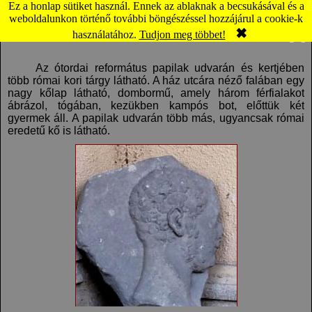
Ez a honlap sütiket használ. Ennek az ablaknak a becsukásával és a
Torda: Református parókia, Római kövek (térkép)
weboldalunkon történő további böngészéssel hozzájárul a cookie-k
✖
Komment
Panoráma
használatához.
Tudjon meg többet!
Az ótordai református papilak udvarán és kertjében
több római kori tárgy látható. A ház utcára néző falában egy
nagy kőlap látható, dombormű, amely három férfialakot
ábrázol, tógában, kezükben kampós bot, előttük két
gyermek áll. A papilak udvarán több más, ugyancsak római
eredetű kő is látható.