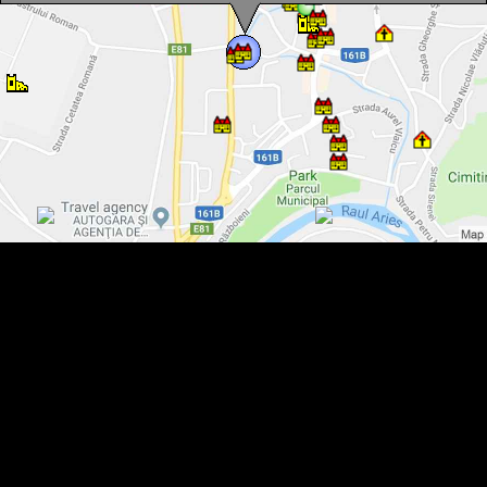
Református parókia, Római kövek, Torda., Fotó: Ana-Maria
Catalina
Református parókia, Római kövek, Torda., Fotó: Nagy Albert