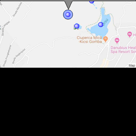
Lacul Mierlei, Sovata , Foto: Biró László
Lacul Mierlei, Sovata , Foto: Balizs Eduárd